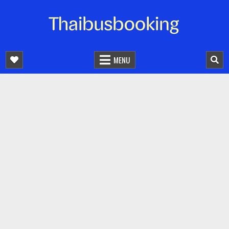
จองตั๋วรถออนไลน์ 24 ชั่วโมง
รถทัวร์ รถมินิบัส รถตู้
MENU