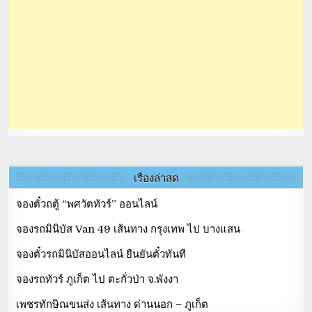
เรื่องล่าสุด
จองตั๋วถตู้ “พศวัตทัวร์” ออนไลน์
จองรถมินิบัส Van 49 เส้นทาง กรุงเทพ ไป บางแสน
จองตั๋วรถมินิบัสออนไลน์ ยืนยันตั๋วทันที
จองรถทัวร์ ภูเก็ต ไป ตะกั่วป่า จ.พังงา
เพชรทักษิณขนส่ง เส้นทาง ด่านนอก – ภูเก็ต