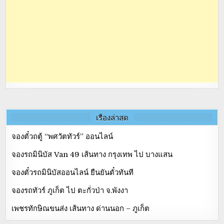
เรื่องล่าสุด
จองตั๋วถตู้ “พศวัตทัวร์” ออนไลน์
จองรถมินิบัส Van 49 เส้นทาง กรุงเทพ ไป บางแสน
จองตั๋วรถมินิบัสออนไลน์ ยืนยันตั๋วทันที
จองรถทัวร์ ภูเก็ต ไป ตะกั่วป่า จ.พังงา
เพชรทักษิณขนส่ง เส้นทาง ด่านนอก – ภูเก็ต