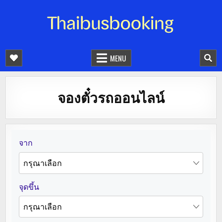
จองตั๋วรถออนไลน์ 24 ชั่วโมง
รถทัวร์ รถมินิบัส รถตู้
MENU
จองตั๋วรถออนไลน์