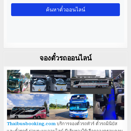
จองตั๋วรถออนไลน์
Thaibusbooking.com
บริการจองตั๋วรถทัวร์ ตั๋วรถมินิบัส
และตั๋วรถตู้ ผ่านระบบออนไลน์ มีเส้นทางให้เลือกจองครอบคลุม