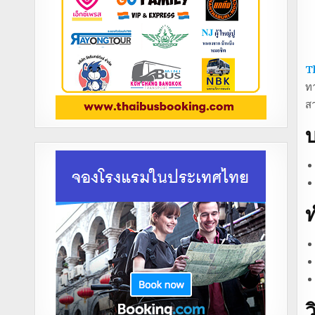
T
ทา
ส
บ
ท
ว