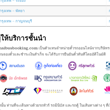
กรุงเทพ – ระยอง
กรุงเทพ – พัทยา
กรุงเทพ – กาญจนบุรี
ู้ให้บริการชั้นนำ
haibusbooking.com
เป็นตัวแทนจำหน่ายตั๋วรถออนไลน์จากบริษัทรถต่า
านจองตั๋วและชำระเงินสำเร็จ จะได้รับการยืนยันตั๋วทันทีโดยอัติโนมัติ
งนั้น ท่านที่จะเดินทางด้วยรถทัวร์ รถมินิบัส และรถตู้ ในเส้นทางต่าง ๆ 