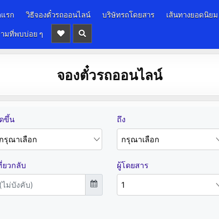
าแรก
วิธีจองตั๋วรถออนไลน์
บริษัทรถโดยสาร
เส้นทางยอดนิยม
ามที่พบบ่อย ๆ
จองตั๋วรถออนไลน์