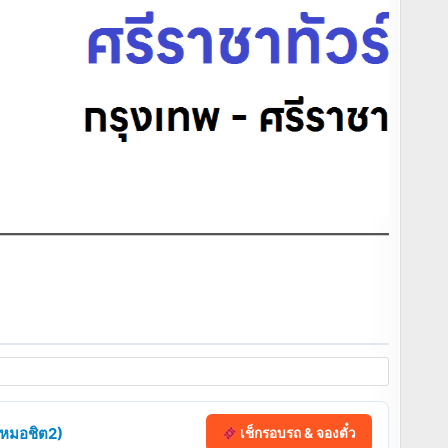
 (หมอชิต2)
เช็กรอบรถ & จองตั๋ว