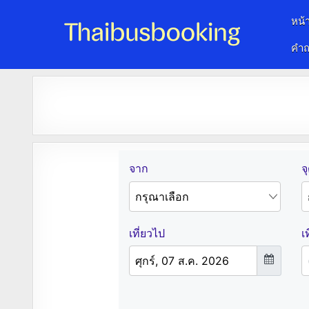
หน้
คำถ
จองตั๋วรถออนไลน์ 24 ชั่วโมง
รถทัวร์ รถมินิบัส รถตู้