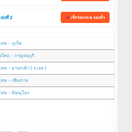
่งที่ 2
เช็กรอบรถ & จองตั๋ว
เทพ – ภูเก็ต
ยงใหม่ – กาญจนบุรี
งเทพ – ผานกเค้า ( จ.เลย )
งเทพ – เชียงราย
งเทพ – พิษณุโลก