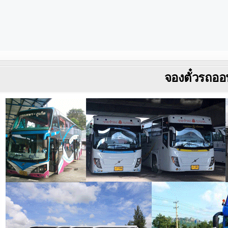
จองตั๋วรถออ