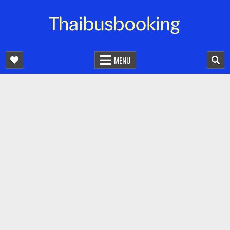
จองตั๋วรถออนไลน์ 24 ชั่วโมง
รถทัวร์ รถมินิบัส รถตู้
MENU