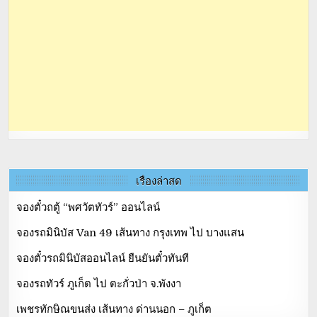
เรื่องล่าสุด
จองตั๋วถตู้ “พศวัตทัวร์” ออนไลน์
จองรถมินิบัส Van 49 เส้นทาง กรุงเทพ ไป บางแสน
จองตั๋วรถมินิบัสออนไลน์ ยืนยันตั๋วทันที
จองรถทัวร์ ภูเก็ต ไป ตะกั่วป่า จ.พังงา
เพชรทักษิณขนส่ง เส้นทาง ด่านนอก – ภูเก็ต