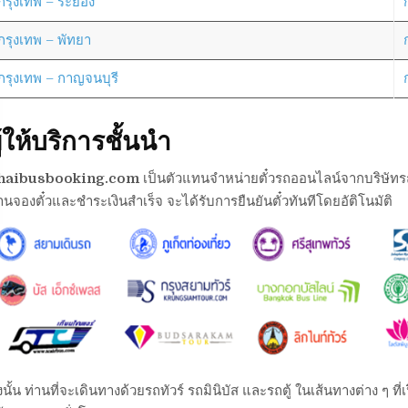
กรุงเทพ – ระยอง
กรุงเทพ – พัทยา
กรุงเทพ – กาญจนบุรี
ู้ให้บริการชั้นนำ
haibusbooking.com
เป็นตัวแทนจำหน่ายตั๋วรถออนไลน์จากบริษัทรถต่า
านจองตั๋วและชำระเงินสำเร็จ จะได้รับการยืนยันตั๋วทันทีโดยอัติโนมัติ
งนั้น ท่านที่จะเดินทางด้วยรถทัวร์ รถมินิบัส และรถตู้ ในเส้นทางต่าง ๆ 