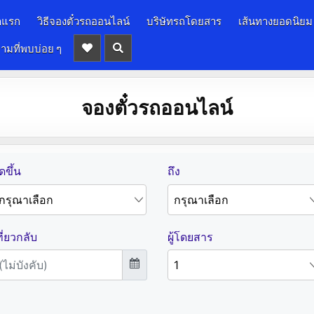
าแรก
วิธีจองตั๋วรถออนไลน์
บริษัทรถโดยสาร
เส้นทางยอดนิยม
ามที่พบบ่อย ๆ
จองตั๋วรถออนไลน์