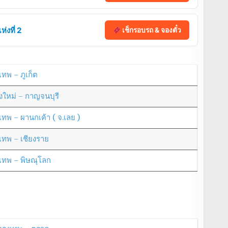
่งที่ 2
เช็กรอบรถ & จองตั๋ว
เทพ – ภูเก็ต
ยงใหม่ – กาญจนบุรี
งเทพ – ผานกเค้า ( จ.เลย )
งเทพ – เชียงราย
งเทพ – พิษณุโลก