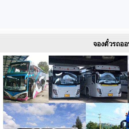
จองตั๋วรถออ