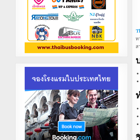
T
ทา
ส
บ
ท
ว