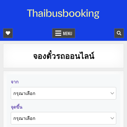
จองตั๋วรถออนไลน์ 24 ชั่วโมง
รถทัวร์ รถมินิบัส รถตู้
MENU
จองตั๋วรถออนไลน์