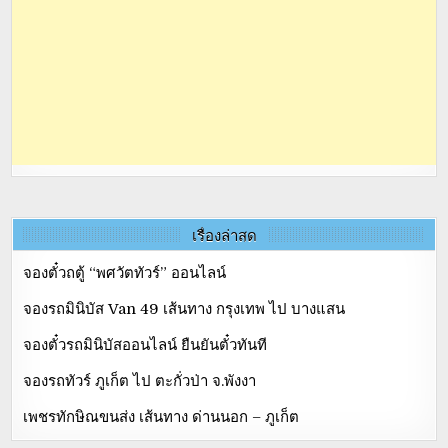
เรื่องล่าสุด
จองตั๋วถตู้ “พศวัตทัวร์” ออนไลน์
จองรถมินิบัส Van 49 เส้นทาง กรุงเทพ ไป บางแสน
จองตั๋วรถมินิบัสออนไลน์ ยืนยันตั๋วทันที
จองรถทัวร์ ภูเก็ต ไป ตะกั่วป่า จ.พังงา
เพชรทักษิณขนส่ง เส้นทาง ด่านนอก – ภูเก็ต