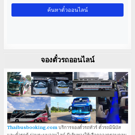
จองตั๋วรถออนไลน์
Thaibusbooking.com
บริการจองตั๋วรถทัวร์ ตั๋วรถมินิบัส
และตั๋วรถตู้ ผ่านระบบออนไลน์ มีเส้นทางให้เลือกจองครอบคลุม