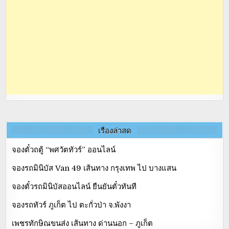
เรื่องล่าสุด
จองตั๋วถตู้ “พศวัตทัวร์” ออนไลน์
จองรถมินิบัส Van 49 เส้นทาง กรุงเทพ ไป บางแสน
จองตั๋วรถมินิบัสออนไลน์ ยืนยันตั๋วทันที
จองรถทัวร์ ภูเก็ต ไป ตะกั่วป่า จ.พังงา
เพชรทักษิณขนส่ง เส้นทาง ด่านนอก – ภูเก็ต