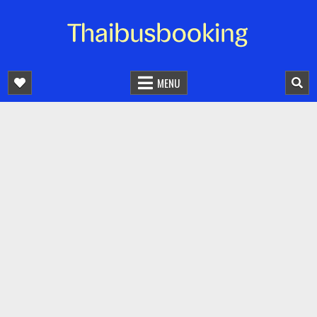
จองตั๋วรถออนไลน์ 24 ชั่วโมง
รถทัวร์ รถมินิบัส รถตู้
MENU