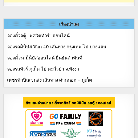
เรื่องล่าสุด
จองตั๋วถตู้ “พศวัตทัวร์” ออนไลน์
จองรถมินิบัส Van 49 เส้นทาง กรุงเทพ ไป บางแสน
จองตั๋วรถมินิบัสออนไลน์ ยืนยันตั๋วทันที
จองรถทัวร์ ภูเก็ต ไป ตะกั่วป่า จ.พังงา
เพชรทักษิณขนส่ง เส้นทาง ด่านนอก – ภูเก็ต