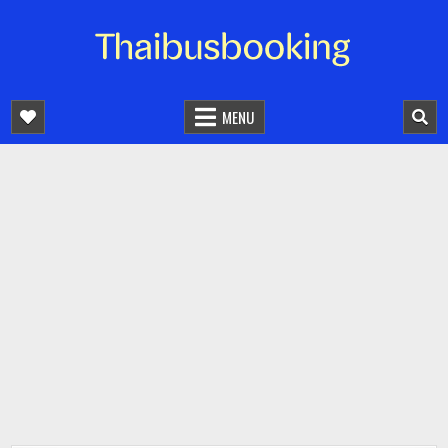
จองตั๋วรถออนไลน์ 24 ชั่วโมง
รถทัวร์ รถมินิบัส รถตู้
MENU