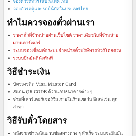
จองตั๋วรถทัวร์ในประเทศไทย
จองตั๋วรถตู้และรถมินิบัสในประเทศไทย
ทำไมควรจองตั๋วผ่านเรา
ราคาตั๋วที่จำหน่ายผ่านเว็บไซต์ ราคาเดียวกับที่จำหน่าย
ผ่านเคาร์เตอร์
ระบบจองเชื่อมต่อระบบจำหน่ายตั๋วบริษัทรถทัวร์โดยตรง
ระบบยืนยันที่นั่งทันที
วิธีชำระเงิน
บัตรเครดิต Visa, Master Card
สแกน QR CODE ด้วยแอปธนาคารต่าง ๆ
จ่ายที่เคาร์เตอร์เซอร์วิส ภายในร้านเซเว่น อีเลฟเว่น ทุก
สาขา
วิธีรับตั๋วโดยสาร
หลังจากชำระเงินผ่านช่องทางต่าง ๆ สำเร็จ ระบบจะยืนยัน