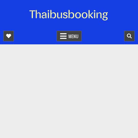
จองตั๋วรถออนไลน์ 24 ชั่วโมง
รถทัวร์ รถมินิบัส รถตู้
MENU