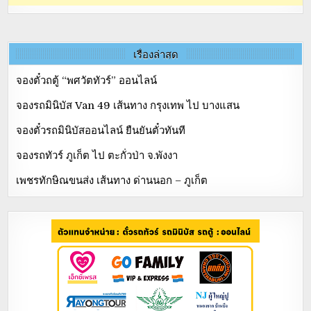
เรื่องล่าสุด
จองตั๋วถตู้ “พศวัตทัวร์” ออนไลน์
จองรถมินิบัส Van 49 เส้นทาง กรุงเทพ ไป บางแสน
จองตั๋วรถมินิบัสออนไลน์ ยืนยันตั๋วทันที
จองรถทัวร์ ภูเก็ต ไป ตะกั่วป่า จ.พังงา
เพชรทักษิณขนส่ง เส้นทาง ด่านนอก – ภูเก็ต