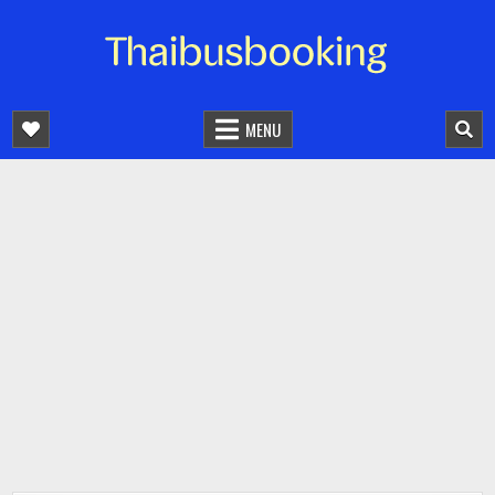
จองตั๋วรถออนไลน์ 24 ชั่วโมง
รถทัวร์ รถมินิบัส รถตู้
MENU