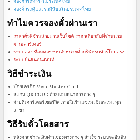
จองตั๋วรถทัวร์ในประเทศไทย
จองตั๋วรถตู้และรถมินิบัสในประเทศไทย
ทำไมควรจองตั๋วผ่านเรา
ราคาตั๋วที่จำหน่ายผ่านเว็บไซต์ ราคาเดียวกับที่จำหน่าย
ผ่านเคาร์เตอร์
ระบบจองเชื่อมต่อระบบจำหน่ายตั๋วบริษัทรถทัวร์โดยตรง
ระบบยืนยันที่นั่งทันที
วิธีชำระเงิน
บัตรเครดิต Visa, Master Card
สแกน QR CODE ด้วยแอปธนาคารต่าง ๆ
จ่ายที่เคาร์เตอร์เซอร์วิส ภายในร้านเซเว่น อีเลฟเว่น ทุก
สาขา
วิธีรับตั๋วโดยสาร
หลังจากชำระเงินผ่านช่องทางต่าง ๆ สำเร็จ ระบบจะยืนยัน