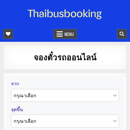
จองตั๋วรถออนไลน์ 24 ชั่วโมง
รถทัวร์ รถมินิบัส รถตู้
MENU
จองตั๋วรถออนไลน์