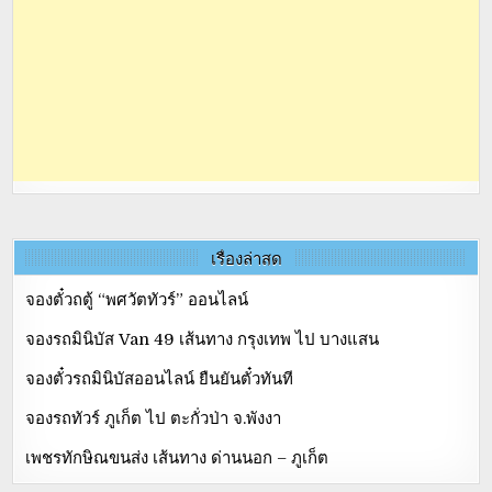
เรื่องล่าสุด
จองตั๋วถตู้ “พศวัตทัวร์” ออนไลน์
จองรถมินิบัส Van 49 เส้นทาง กรุงเทพ ไป บางแสน
จองตั๋วรถมินิบัสออนไลน์ ยืนยันตั๋วทันที
จองรถทัวร์ ภูเก็ต ไป ตะกั่วป่า จ.พังงา
เพชรทักษิณขนส่ง เส้นทาง ด่านนอก – ภูเก็ต