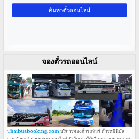
จองตั๋วรถออนไลน์
Thaibusbooking.com
บริการจองตั๋วรถทัวร์ ตั๋วรถมินิบัส
และตั๋วรถตู้ ผ่านระบบออนไลน์ มีเส้นทางให้เลือกจองครอบคลุม