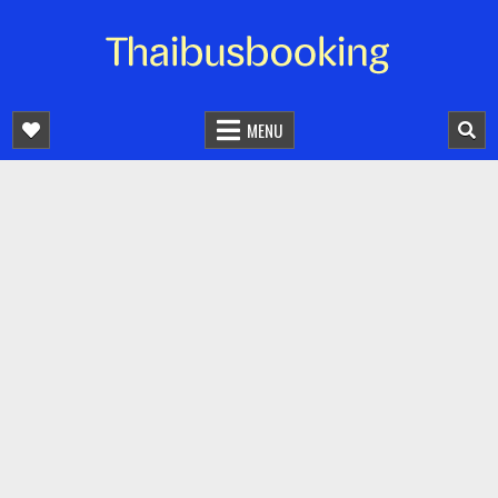
จองตั๋วรถออนไลน์ 24 ชั่วโมง
รถทัวร์ รถมินิบัส รถตู้
MENU