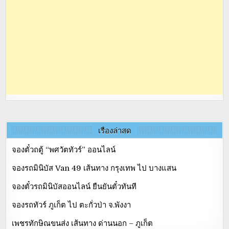
เรื่องล่าสุด
จองตั๋วถตู้ “พศวัตทัวร์” ออนไลน์
จองรถมินิบัส Van 49 เส้นทาง กรุงเทพ ไป บางแสน
จองตั๋วรถมินิบัสออนไลน์ ยืนยันตั๋วทันที
จองรถทัวร์ ภูเก็ต ไป ตะกั่วป่า จ.พังงา
เพชรทักษิณขนส่ง เส้นทาง ด่านนอก – ภูเก็ต