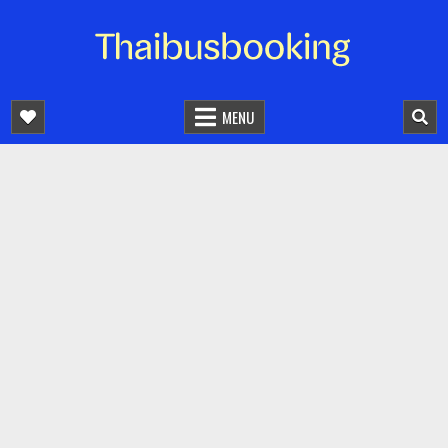
จองตั๋วรถออนไลน์ 24 ชั่วโมง
รถทัวร์ รถมินิบัส รถตู้
MENU