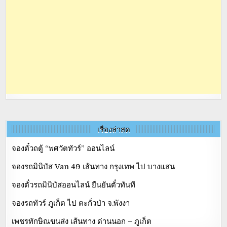
เรื่องล่าสุด
จองตั๋วถตู้ “พศวัตทัวร์” ออนไลน์
จองรถมินิบัส Van 49 เส้นทาง กรุงเทพ ไป บางแสน
จองตั๋วรถมินิบัสออนไลน์ ยืนยันตั๋วทันที
จองรถทัวร์ ภูเก็ต ไป ตะกั่วป่า จ.พังงา
เพชรทักษิณขนส่ง เส้นทาง ด่านนอก – ภูเก็ต