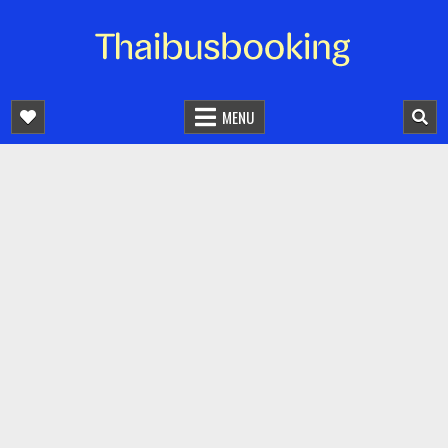
จองตั๋วรถออนไลน์ 24 ชั่วโมง
รถทัวร์ รถมินิบัส รถตู้
MENU