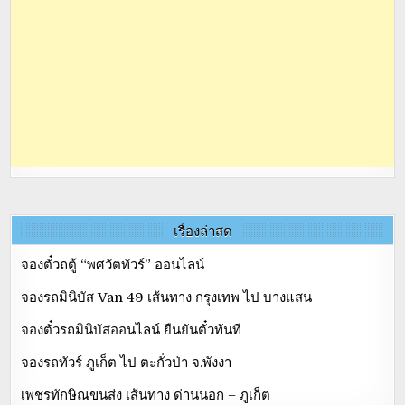
เรื่องล่าสุด
จองตั๋วถตู้ “พศวัตทัวร์” ออนไลน์
จองรถมินิบัส Van 49 เส้นทาง กรุงเทพ ไป บางแสน
จองตั๋วรถมินิบัสออนไลน์ ยืนยันตั๋วทันที
จองรถทัวร์ ภูเก็ต ไป ตะกั่วป่า จ.พังงา
เพชรทักษิณขนส่ง เส้นทาง ด่านนอก – ภูเก็ต