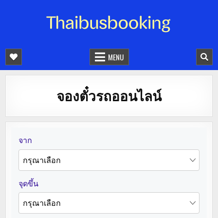
จองตั๋วรถออนไลน์ 24 ชั่วโมง
รถทัวร์ รถมินิบัส รถตู้
MENU
จองตั๋วรถออนไลน์