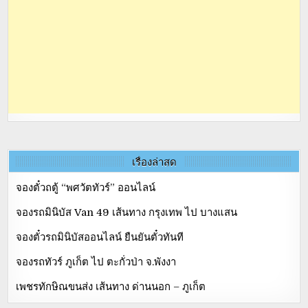
เรื่องล่าสุด
จองตั๋วถตู้ “พศวัตทัวร์” ออนไลน์
จองรถมินิบัส Van 49 เส้นทาง กรุงเทพ ไป บางแสน
จองตั๋วรถมินิบัสออนไลน์ ยืนยันตั๋วทันที
จองรถทัวร์ ภูเก็ต ไป ตะกั่วป่า จ.พังงา
เพชรทักษิณขนส่ง เส้นทาง ด่านนอก – ภูเก็ต