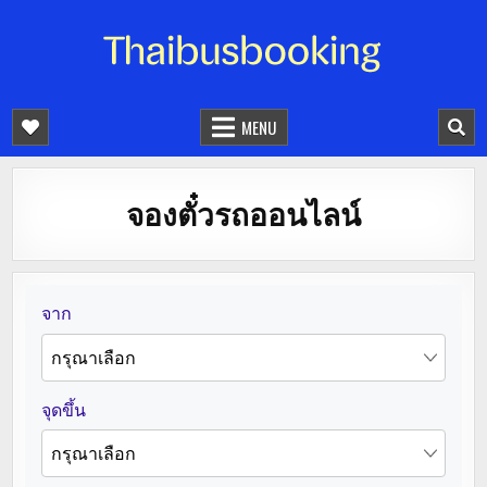
จองตั๋วรถออนไลน์ 24 ชั่วโมง
รถทัวร์ รถมินิบัส รถตู้
MENU
จองตั๋วรถออนไลน์