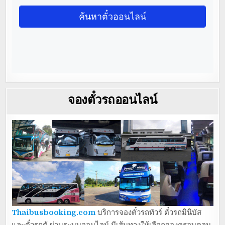
จองตั๋วรถออนไลน์
Thaibusbooking.com
บริการจองตั๋วรถทัวร์ ตั๋วรถมินิบัส
และตั๋วรถตู้ ผ่านระบบออนไลน์ มีเส้นทางให้เลือกจองครอบคลุม