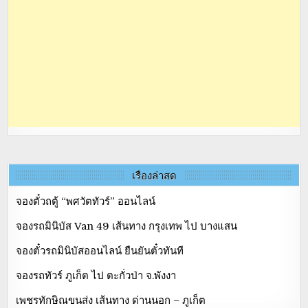
เรื่องล่าสุด
จองตั๋วถตู้ “พศวัตทัวร์” ออนไลน์
จองรถมินิบัส Van 49 เส้นทาง กรุงเทพ ไป บางแสน
จองตั๋วรถมินิบัสออนไลน์ ยืนยันตั๋วทันที
จองรถทัวร์ ภูเก็ต ไป ตะกั่วป่า จ.พังงา
เพชรทักษิณขนส่ง เส้นทาง ด่านนอก – ภูเก็ต