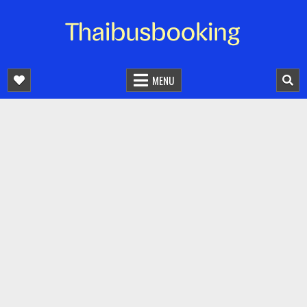
จองตั๋วรถออนไลน์ 24 ชั่วโมง
รถทัวร์ รถมินิบัส รถตู้
MENU