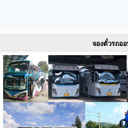
จองตั๋วรถออ