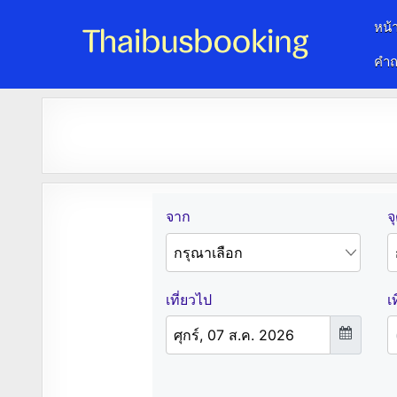
หน้
คำถ
จองตั๋วรถออนไลน์ 24 ชั่วโมง
รถทัวร์ รถมินิบัส รถตู้