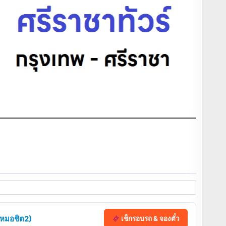
 (หมอชิต2)
เช็กรอบรถ & จองตั๋ว