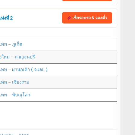
่งที่ 2
เช็กรอบรถ & จองตั๋ว
เทพ – ภูเก็ต
ยงใหม่ – กาญจนบุรี
งเทพ – ผานกเค้า ( จ.เลย )
งเทพ – เชียงราย
งเทพ – พิษณุโลก