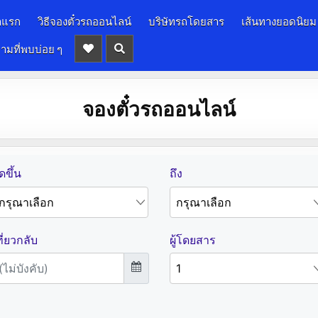
าแรก
วิธีจองตั๋วรถออนไลน์
บริษัทรถโดยสาร
เส้นทางยอดนิยม
ามที่พบบ่อย ๆ
จองตั๋วรถออนไลน์