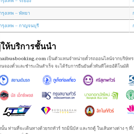
กรุงเทพ – ระยอง
กรุงเทพ – พัทยา
กรุงเทพ – กาญจนบุรี
ู้ให้บริการชั้นนำ
haibusbooking.com
เป็นตัวแทนจำหน่ายตั๋วรถออนไลน์จากบริษัทรถต่า
านจองตั๋วและชำระเงินสำเร็จ จะได้รับการยืนยันตั๋วทันทีโดยอัติโนมัติ
งนั้น ท่านที่จะเดินทางด้วยรถทัวร์ รถมินิบัส และรถตู้ ในเส้นทางต่าง ๆ 