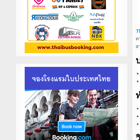
T
ทา
ส
บ
ท
ว