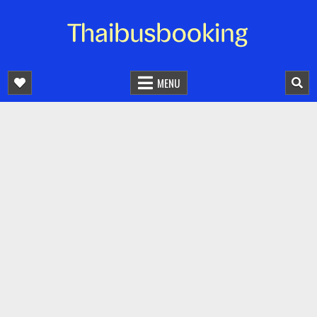
จองตั๋วรถออนไลน์ 24 ชั่วโมง
รถทัวร์ รถมินิบัส รถตู้
MENU