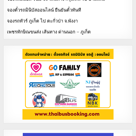
จองตั๋วรถมินิบัสออนไลน์ ยืนยันตั๋วทันที
จองรถทัวร์ ภูเก็ต ไป ตะกั่วป่า จ.พังงา
เพชรทักษิณขนส่ง เส้นทาง ด่านนอก – ภูเก็ต