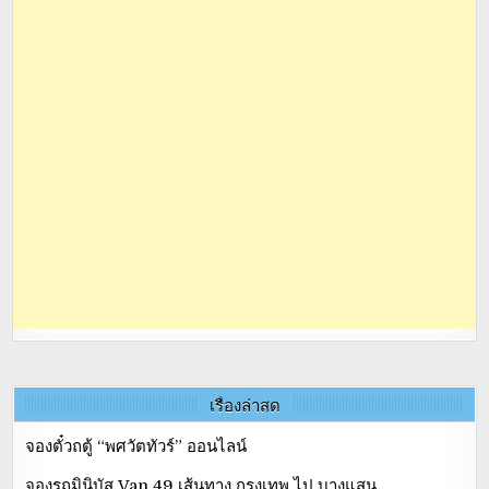
เรื่องล่าสุด
จองตั๋วถตู้ “พศวัตทัวร์” ออนไลน์
จองรถมินิบัส Van 49 เส้นทาง กรุงเทพ ไป บางแสน