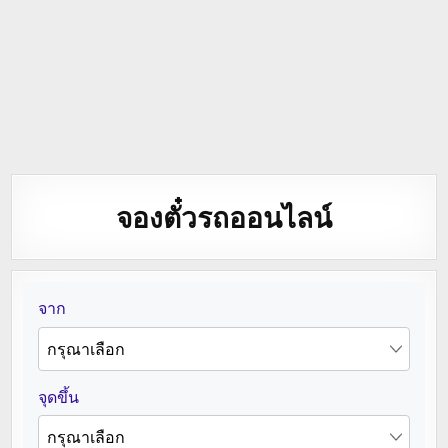
จองตั๋วรถออนไลน์