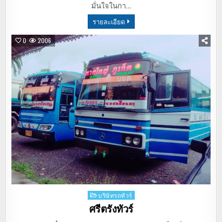
มั่นใจในกา…
รายละเอียด
0
2006
Posted
บริษัทรถทัวร์
in
ศรีตรังทัวร์