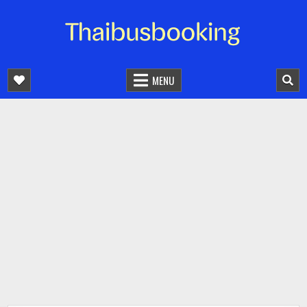
จองตั๋วรถออนไลน์ 24 ชั่วโมง
รถทัวร์ รถมินิบัส รถตู้
MENU