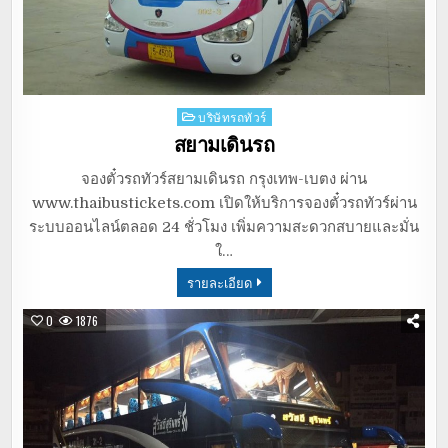
Posted
บริษัทรถทัวร์
in
สยามเดินรถ
จองตั๋วรถทัวร์สยามเดินรถ กรุงเทพ-เบตง ผ่าน
www.thaibustickets.com เปิดให้บริการจองตั๋วรถทัวร์ผ่าน
ระบบออนไลน์ตลอด 24 ชั่วโมง เพิ่มความสะดวกสบายและมั่น
ใ…
รายละเอียด
0
1876