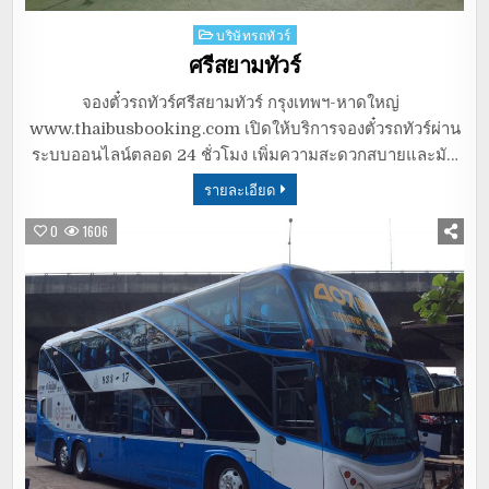
Posted
บริษัทรถทัวร์
in
ศรีสยามทัวร์
จองตั๋วรถทัวร์ศรีสยามทัวร์ กรุงเทพฯ-หาดใหญ่
www.thaibusbooking.com เปิดให้บริการจองตั๋วรถทัวร์ผ่าน
ระบบออนไลน์ตลอด 24 ชั่วโมง เพิ่มความสะดวกสบายและมั…
รายละเอียด
0
1606