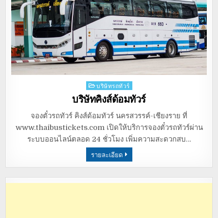
Posted
บริษัทรถทัวร์
in
บริษัทคิงส์ด้อมทัวร์
จองตั๋วรถทัวร์ คิงส์ด้อมทัวร์ นครสวรรค์-เชียงราย ที่
www.thaibustickets.com เปิดให้บริการจองตั๋วรถทัวร์ผ่าน
ระบบออนไลน์ตลอด 24 ชั่วโมง เพิ่มความสะดวกสบ…
รายละเอียด