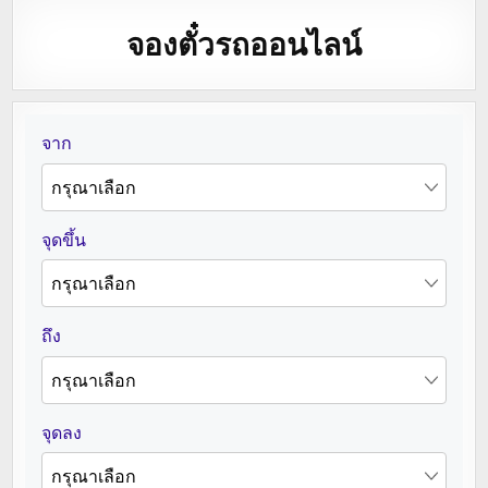
จองตั๋วรถออนไลน์