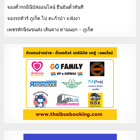
จองตั๋วรถมินิบัสออนไลน์ ยืนยันตั๋วทันที
จองรถทัวร์ ภูเก็ต ไป ตะกั่วป่า จ.พังงา
เพชรทักษิณขนส่ง เส้นทาง ด่านนอก – ภูเก็ต