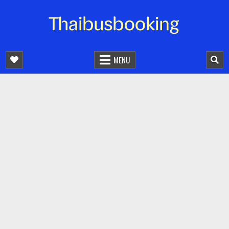
จองตั๋วรถออนไลน์ 24 ชั่วโมง
รถทัวร์ รถมินิบัส รถตู้
MENU