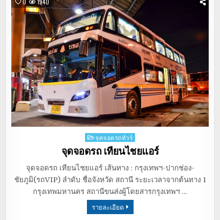
0
1940
Posted
จุดจอดรถทัวร์
in
จุดจอดรถ เทียนไชยแอร์
จุดจอดรถ เทียนไชยแอร์ เส้นทาง : กรุงเทพฯ-ปากช่อง-
ชัยภูมิ(รถVIP) ลำดับ ชื่อจังหวัด สถานี ระยะเวลาจากต้นทาง 1
กรุงเทพมหานคร สถานีขนส่งผู้โดยสารกรุงเทพฯ …
รายละเอียด