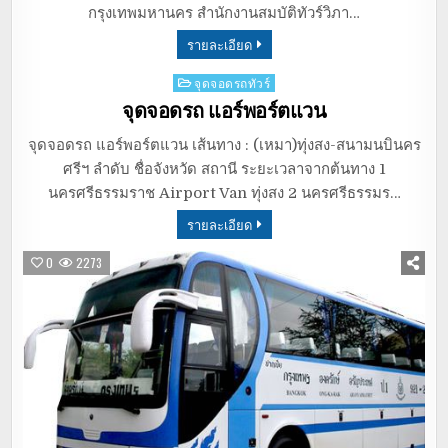
กรุงเทพมหานคร สำนักงานสมบัติทัวร์วิภา…
รายละเอียด
Posted
จุดจอดรถทัวร์
in
จุดจอดรถ แอร์พอร์ตแวน
จุดจอดรถ แอร์พอร์ตแวน เส้นทาง : (เหมา)ทุ่งสง-สนามนบินคร
ศรีฯ ลำดับ ชื่อจังหวัด สถานี ระยะเวลาจากต้นทาง 1
นครศรีธรรมราช Airport Van ทุ่งสง 2 นครศรีธรรมร…
รายละเอียด
0
2273