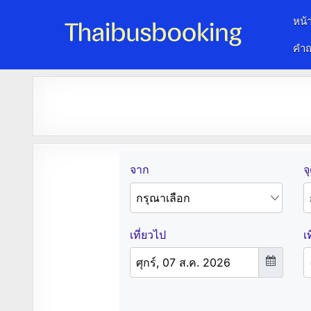
หน้
คำถ
จองตั๋วรถออนไลน์ 24 ชั่วโมง
รถทัวร์ รถมินิบัส รถตู้