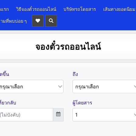
าแรก
วิธีจองตั๋วรถออนไลน์
บริษัทรถโดยสาร
เส้นทางยอดนิยม
ามที่พบบ่อย ๆ
จองตั๋วรถออนไลน์