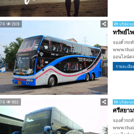
Posted
0
2078
บริษัทรถท
in
ทรัพย์ไพ
จองตั๋วรถทั
www.thaib
ออนไลน์ตล
รายละเอีย
Posted
0
1552
บริษัทรถท
in
ศรีสยามท
จองตั๋วรถท
www.thaib