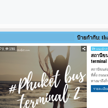
ป้ายกำกับ:
th
Posted
0
1780
แนะนำกา
in
สถานีขนส
terminal 
สถานีขนส่ง
ที่ตั้ง ถนน
ทางมาถึงก
รายละเอีย