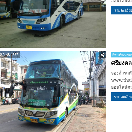
ออนไลน์ตล
รายละเอีย
Posted
0
1887
บริษัทรถท
in
ศรีมงคล
จองตั๋วรถท
www.thaib
ออนไลน์ตล
รายละเอีย