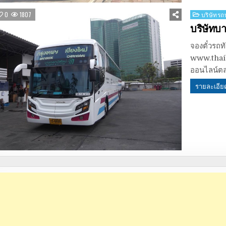
Posted
0
1807
บริษัทรถท
in
บริษัทบ
จองตั๋วรถทั
www.thaib
ออนไลน์ตล
รายละเอีย