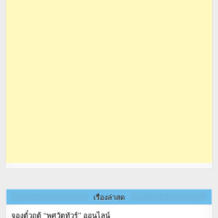
เรื่องล่าสุด
จองตั๋วถตู้ “พศวัตทัวร์” ออนไลน์