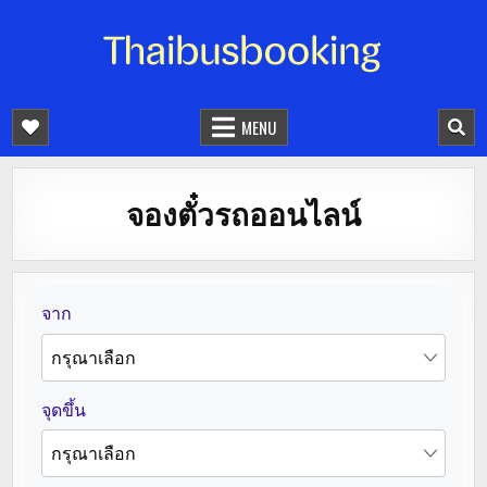
จองตั๋วรถออนไลน์ 24 ชั่วโมง
รถทัวร์ รถมินิบัส รถตู้
MENU
จองตั๋วรถออนไลน์