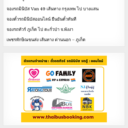
จองรถมินิบัส Van 49 เส้นทาง กรุงเทพ ไป บางแสน
จองตั๋วรถมินิบัสออนไลน์ ยืนยันตั๋วทันที
จองรถทัวร์ ภูเก็ต ไป ตะกั่วป่า จ.พังงา
เพชรทักษิณขนส่ง เส้นทาง ด่านนอก – ภูเก็ต