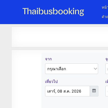
หน้
คำถ
จองตั๋วรถออนไลน์ 24 ชั่วโมง
รถทัวร์ รถมินิบัส รถตู้