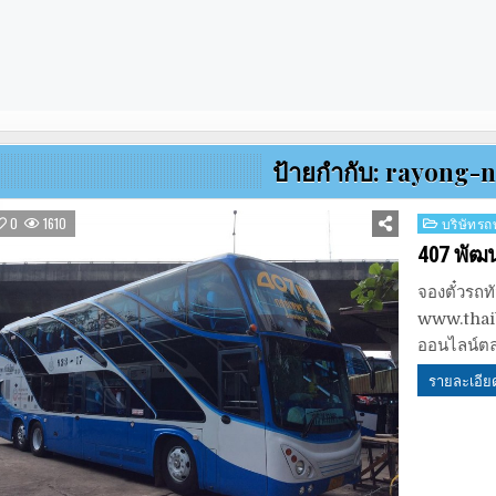
ป้ายกำกับ:
rayong-n
Posted
0
1610
บริษัทรถท
in
407 พัฒ
จองตั๋วรถท
www.thaib
ออนไลน์ตล
รายละเอีย