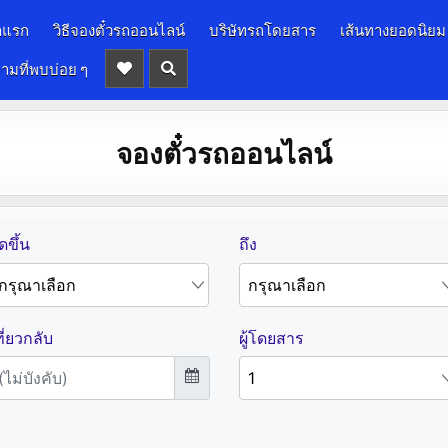
าแรก
วิธีจองตั๋วรถออนไลน์
บริษัทรถโดยสาร
เส้นทางยอดนิยม
ามที่พบบ่อย ๆ
จองตั๋วรถออนไลน์