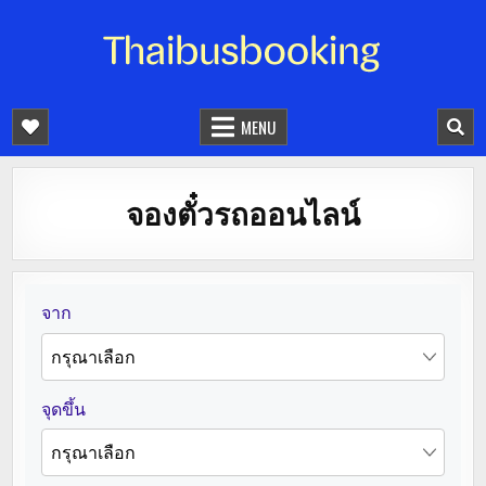
จองตั๋วรถออนไลน์ 24 ชั่วโมง
รถทัวร์ รถมินิบัส รถตู้
MENU
จองตั๋วรถออนไลน์