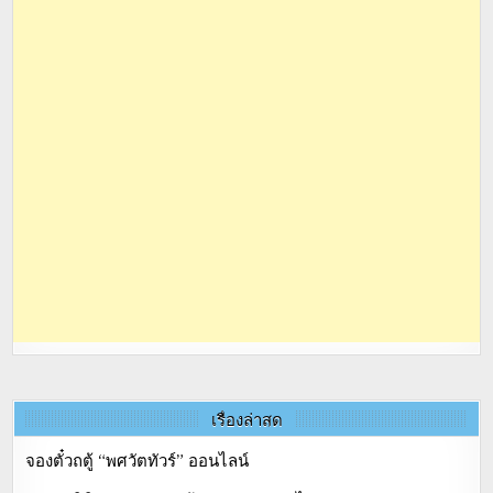
เรื่องล่าสุด
จองตั๋วถตู้ “พศวัตทัวร์” ออนไลน์