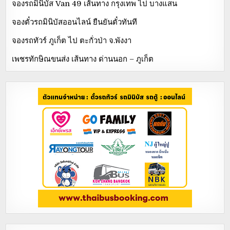
จองรถมินิบัส Van 49 เส้นทาง กรุงเทพ ไป บางแสน
จองตั๋วรถมินิบัสออนไลน์ ยืนยันตั๋วทันที
จองรถทัวร์ ภูเก็ต ไป ตะกั่วป่า จ.พังงา
เพชรทักษิณขนส่ง เส้นทาง ด่านนอก – ภูเก็ต