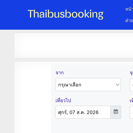
หน้
คำถ
จองตั๋วรถออนไลน์ 24 ชั่วโมง
รถทัวร์ รถมินิบัส รถตู้