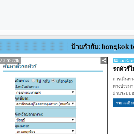
ป้ายกำกับ:
bangkok 
Posted
0
2215
แนะนำกา
in
รถทัวร์ไ
การเดินทาง
ทางประมาณ 
ผ่านระบบ
รายละเอีย