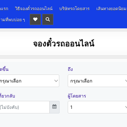
าแรก
วิธีจองตั๋วรถออนไลน์
บริษัทรถโดยสาร
เส้นทางยอดนิยม
ามที่พบบ่อย ๆ
จองตั๋วรถออนไลน์