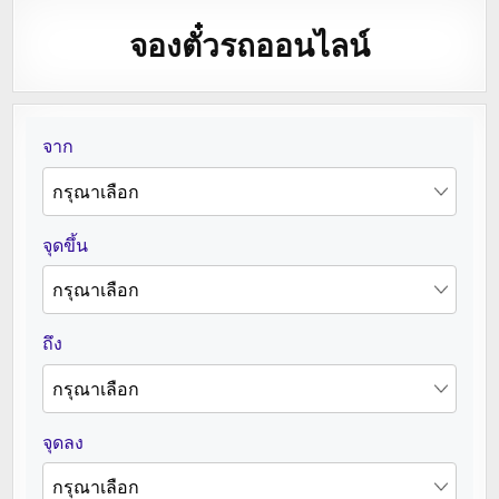
จองตั๋วรถออนไลน์