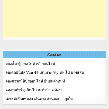
เรื่องล่าสุด
จองตั๋วถตู้ “พศวัตทัวร์” ออนไลน์
จองรถมินิบัส Van 49 เส้นทาง กรุงเทพ ไป บางแสน
จองตั๋วรถมินิบัสออนไลน์ ยืนยันตั๋วทันที
จองรถทัวร์ ภูเก็ต ไป ตะกั่วป่า จ.พังงา
เพชรทักษิณขนส่ง เส้นทาง ด่านนอก – ภูเก็ต