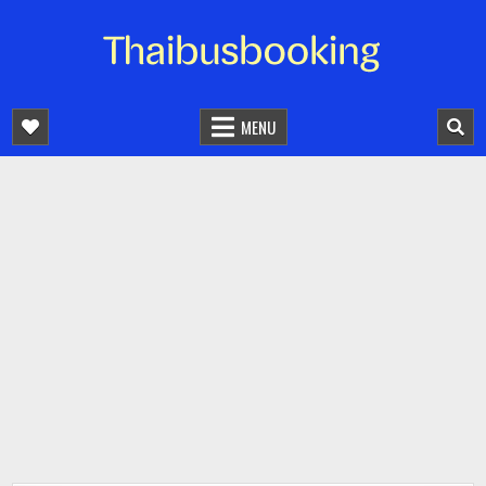
จองตั๋วรถออนไลน์ 24 ชั่วโมง
รถทัวร์ รถมินิบัส รถตู้
MENU