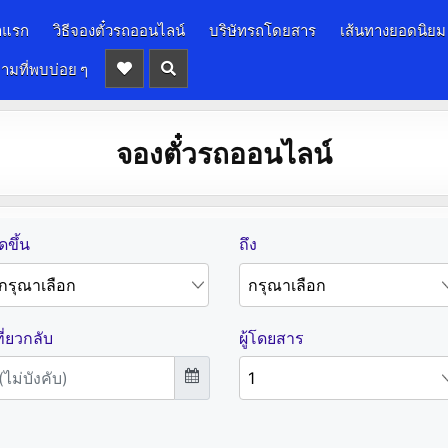
าแรก
วิธีจองตั๋วรถออนไลน์
บริษัทรถโดยสาร
เส้นทางยอดนิยม
ามที่พบบ่อย ๆ
จองตั๋วรถออนไลน์