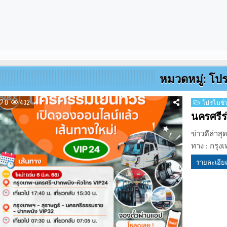
หมวดหมู่:
โปร
Posted
0
432
โปรโมชั่
in
นครศรีร่
ข่าวดีล่าส
ทาง : กรุง
รายละเอีย