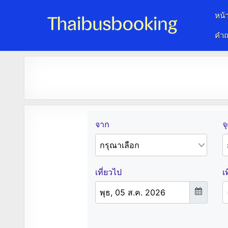
หน้
คำถ
จองตั๋วรถออนไลน์ 24 ชั่วโมง
รถทัวร์ รถมินิบัส รถตู้