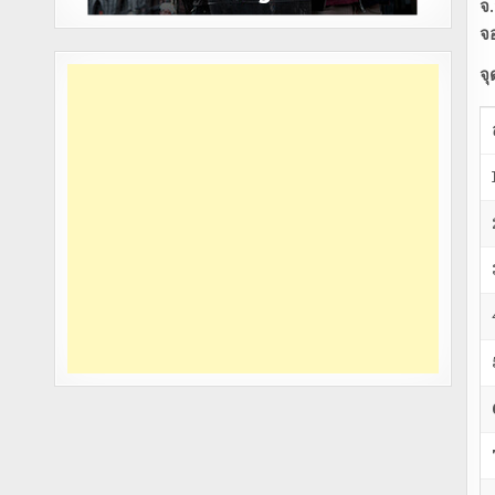
จ
จ
จุ