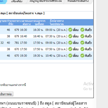
ทพฯ (ถนนบรมราชชนนี) ] ถึง สตูล [ สถานีขนส่งผู้โดยสาร