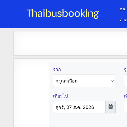
หน้
คำถ
จองตั๋วรถออนไลน์ 24 ชั่วโมง
รถทัวร์ รถมินิบัส รถตู้