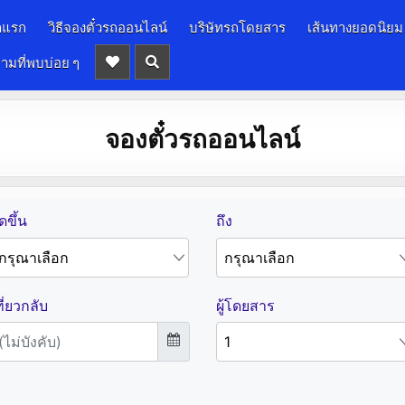
าแรก
วิธีจองตั๋วรถออนไลน์
บริษัทรถโดยสาร
เส้นทางยอดนิยม
ามที่พบบ่อย ๆ
จองตั๋วรถออนไลน์