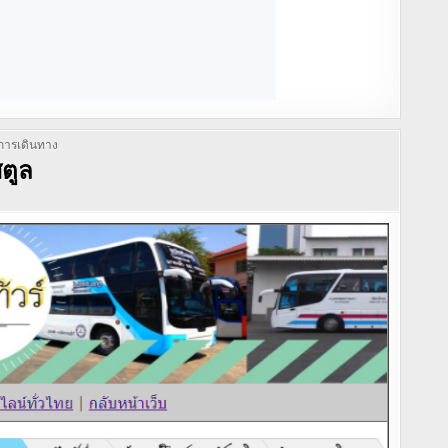
ารเดินทาง
สตูล