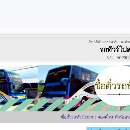
POSTED
วิธีค้นหารถทัวร์
,
แนะนำก
IN
รถทัวร์ไป
0
2960